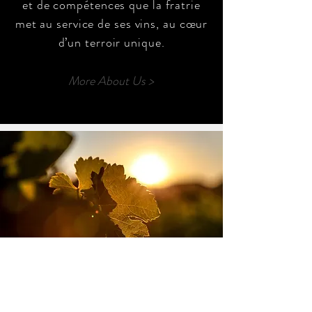
et de compétences que la fratrie
met au service de ses vins, au cœur
d’un terroir unique.
More About Us >
Nos partenaires