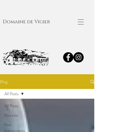
Domaine de Vigier
Blog
All Posts
All Posts
Nos vins
Nos
événements